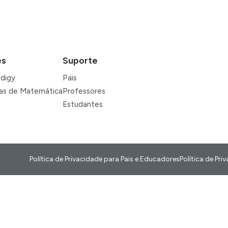
es
Suporte
odigy
Pais
ras de Matemática
Professores
Estudantes
Política de Privacidade para Pais e Educadores
Política de Pr